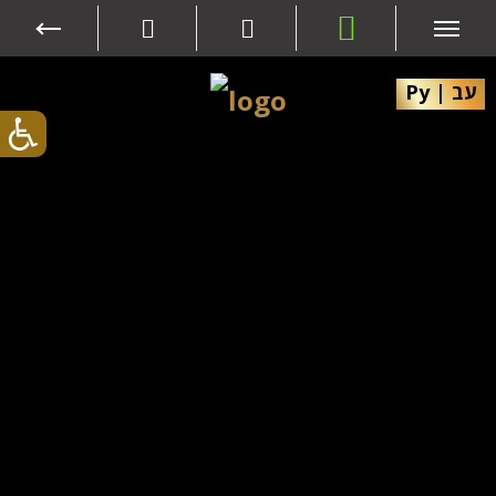
Ру
|
עב