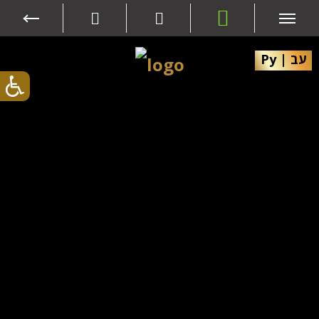
Ру
|
עב