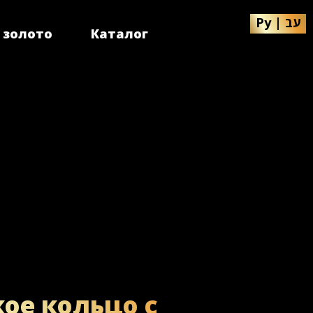
Ру
|
עב
 золото
Каталог
ое кольцо с