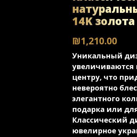
натуральн
14K золота
₪
1,210.00
Уникальный диз
увеличиваются в
центру, что пр
невероятно бле
элегантного кол
подарка или дл
Классический д
ювелирное укра