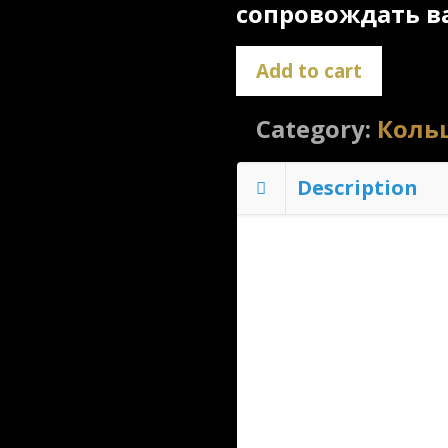
сопровождать ва
Add to cart
Category:
Коль
Description